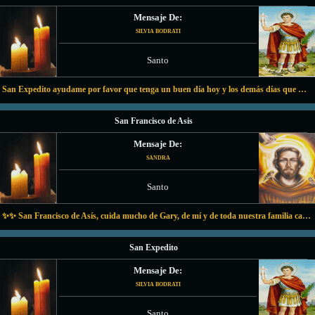
Mensaje De:
SILVIA BODRATI
Santo
San Expedito ayudame por favor que tenga un buen día hoy y los demás días que no sufra tanto y que Rocio y Tomás no me abandonen que yo siempre esté presente en sus vidas no tengo a nadie más que ellos y eso que Rocio no me da bolilla gracias por to
San Francisco de Asis
Mensaje De:
SANDRA
Santo
✨✨ San Francisco de Asís, cuida mucho de Gary, de mí y de toda nuestra familia canina Que esta Piedra Luna proteja esta casa Gracias; Amén ✨✨
San Expedito
Mensaje De:
SILVIA BODRATI
Santo