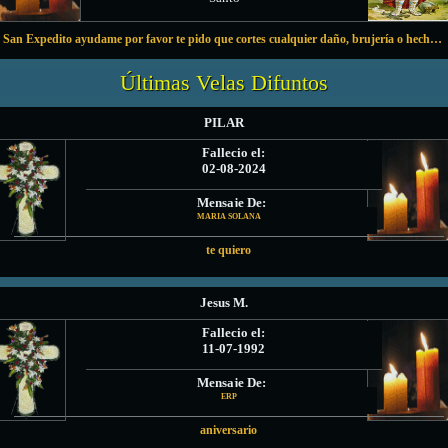
San Expedito ayudame por favor te pido que cortes cualquier daño, brujería o hechizo que me hayan hecho protegeme de todo mal gracias confío en vos ayudame amén 🙏 amén 🙏 amén 🙏
Últimas Velas Difuntos
PILAR
Fallecio el:
02-08-2024
Mensaje De:
MARIA SOLANA
te quiero
Jesus M.
Fallecio el:
11-07-1992
Mensaje De:
ERP
aniversario