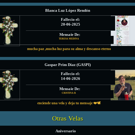
Blanca Luz López Rendón
Fallecio el:
20-06-2025
Mensaje De:
TERESA MEDINA
mucha paz ,mucha luz para su alma y descanso eterno
Gaspar Prim Díaz (GASPI)
Fallecio el:
14-06-2026
Mensaje De:
CRISTINA R
enciende una vela y deja tu mensaje ❤️🕊
Otras Velas
Aniversario