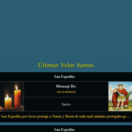
Crea un altar sobre el tema que
Felicita a tus amigos, tus seres
desees y encendiende una vela.
queridos, etc.
Últimas Velas Santos
San Expedito
Mensaje De:
SILVIA BODRATI
Santo
San Expedito por favor protegé a Tomás y Rocío de todo mal cuidalos protegelos gracias confío mucho en vos 🙏 amén 🙏 amén 🙏
San Expedito