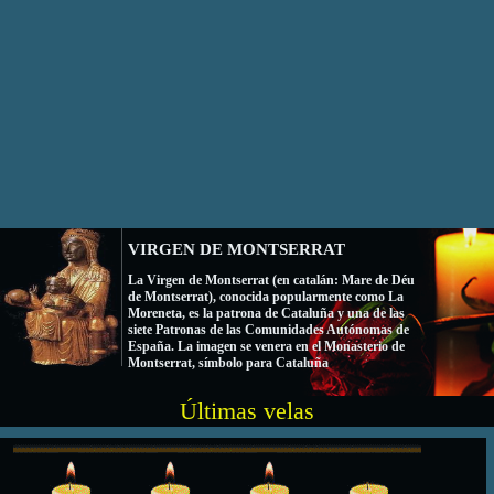
Crea un altar sobre el tema que
Felicita a tus amigos, tus seres
desees y encendiende una vela.
queridos, etc.
VIRGEN DE MONTSERRAT
La Virgen de Montserrat (en catalán: Mare de Déu
de Montserrat), conocida popularmente como La
Moreneta, es la patrona de Cataluña y una de las
siete Patronas de las Comunidades Autónomas de
España. La imagen se venera en el Monasterio de
Montserrat, símbolo para Cataluña
Últimas velas