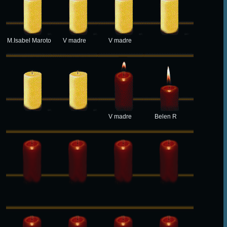
M.Isabel Maroto
V madre
V madre
V madre
Belen R